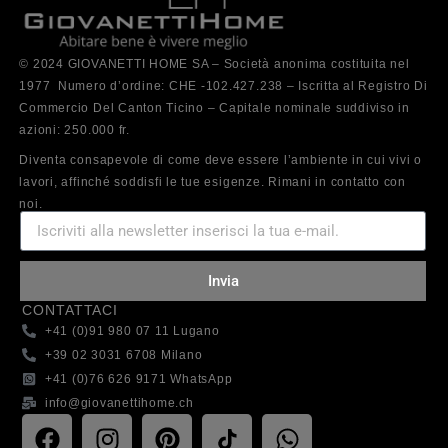
© 2024 GIOVANETTI HOME SA – Società anonima costituita nel
1977 Numero d’ordine: CHE -102.427.238 – Iscritta al Registro Di
Commercio Del Canton Ticino – Capitale nominale suddiviso in
azioni: 250.000 fr.
Diventa consapevole di come deve essere l’ambiente in cui vivi o
lavori, affinché soddisfi le tue esigenze. Rimani in contatto con
noi.
Invia
CONTATTACI
+41 (0)91 980 07 11 Lugano
+39 02 3031 6708 Milano
+41 (0)76 626 9171 WhatsApp
info@giovanettihome.ch