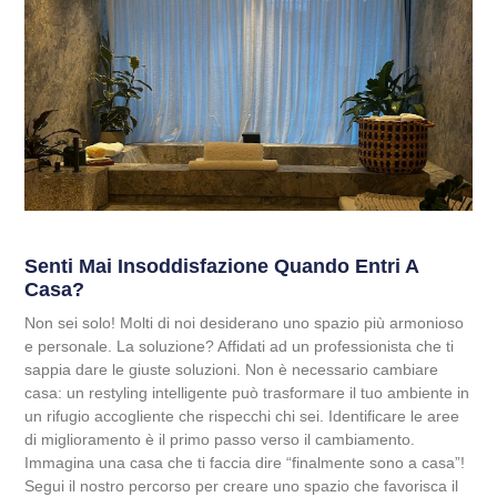
Senti Mai Insoddisfazione Quando Entri A
Casa?
Non sei solo! Molti di noi desiderano uno spazio più armonioso
e personale. La soluzione? Affidati ad un professionista che ti
sappia dare le giuste soluzioni. Non è necessario cambiare
casa: un restyling intelligente può trasformare il tuo ambiente in
un rifugio accogliente che rispecchi chi sei. Identificare le aree
di miglioramento è il primo passo verso il cambiamento.
Immagina una casa che ti faccia dire “finalmente sono a casa”!
Segui il nostro percorso per creare uno spazio che favorisca il