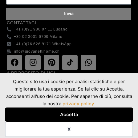
Invia
CONTATTACI
+41 (0)91 980 07 11 Lugano
+39 02 3031 6708 Milano
+41 (0)76 626 9171 WhatsApp
info@giovanettihome.ch
A PROPOSITO DI NOI
Chi Siamo
Questo sito usa i cookie per analisi statistiche e per
La Nostra Visione
migliorare la tua esperienza. Se fai clic su Accetta,
Dove operiamo
acconsenti all'uso dei cookie. Per saperne di più, consulta
la nostra
privacy policy
.
LINGUE
EN
DE
IT
Accetta
EN
DE
IT
X