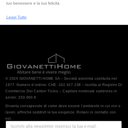
tuo benessere e la tua felicità.
Leggi Tutto
© 2024 GIOVANETTI HOME SA – Società anonima costituita nel
1977 Numero d’ordine: CHE -102.427.238 – Iscritta al Registro Di
Commercio Del Canton Ticino – Capitale nominale suddiviso in
azioni: 250.000 fr.
Diventa consapevole di come deve essere l’ambiente in cui vivi o
lavori, affinché soddisfi le tue esigenze. Rimani in contatto con
noi.