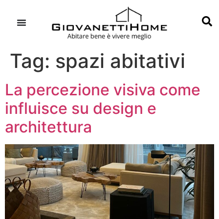
Tag:
spazi abitativi
La percezione visiva come
influisce su design e
architettura