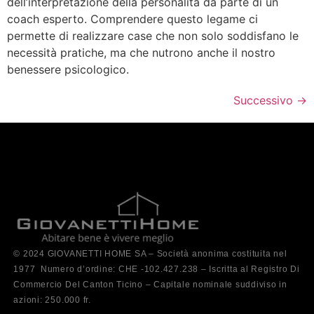
dell’interpretazione della personalità da parte di un
coach esperto. Comprendere questo legame ci
permette di realizzare case che non solo soddisfano le
necessità pratiche, ma che nutrono anche il nostro
benessere psicologico.
Successivo
→
© 2024 GIOVANETTI HOME SA – Società anonima costituita nel
1977 Numero d’ordine: CHE -102.427.238 – Iscritta al Registro Di
Commercio Del Canton Ticino – Capitale nominale suddiviso in
azioni: 250.000 fr.