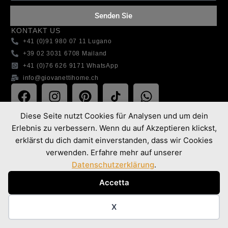
Senden Sie
KONTAKT US
+41 (0)91 980 07 11 Lugano
+39 02 3031 6708 Mailand
+41 (0)76 626 9171 WhatsApp
info@giovanettihome.ch
ÜBER UNS
Diese Seite nutzt Cookies für Analysen und um dein
Über uns
Erlebnis zu verbessern. Wenn du auf Akzeptieren klickst,
Unsere Vision
erklärst du dich damit einverstanden, dass wir Cookies
Wo wir arbeiten
verwenden. Erfahre mehr auf unserer
Datenschutzerklärung
.
SPRACHEN
EN
DE
IT
Accetta
EN
DE
IT
X