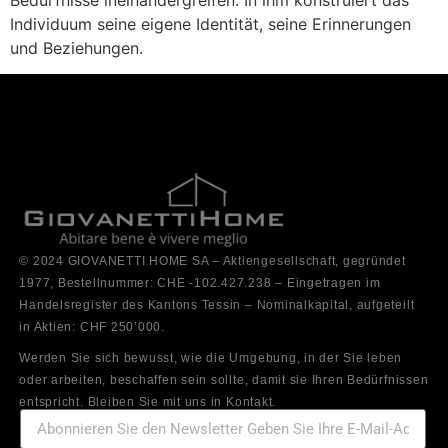
Individuum seine eigene Identität, seine Erinnerungen
und Beziehungen.
© 2024 GIOVANETTI HOME SA – Aktiengesellschaft, gegründet
1977, Bestellnummer: CHE -102.427.238 – Eingetragen im
Handelsregister des Kantons Tessin – Nominalkapital, aufgeteilt
in Aktien: CHF 250’000.
Werden Sie sich bewusst, wie die Umgebung, in der Sie leben
oder arbeiten, beschaffen sein sollte, damit sie Ihren Bedürfnissen
entspricht. Bleiben Sie mit uns in Kontakt.