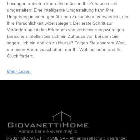
Lösungen anbieten kann. Sie müssen Ihr Zuhause nicht
umgestalten: Eine intelligente Umgestaltung kann Ihre
Umgebung in einen gemütlichen Zufluchtsort verwandeln, der
Ihre Persönlichkeit widerspiegelt. Der erste Schritt zur
Veränderung ist das Erkennen von verbesserungswürdigen
Bereichen. Stellen Sie sich ein Zuhause vor, bei dem Sie
sagen: ‚Ich bin endlich zu Hause‘! Folgen Sie unserem Weg,
um einen Raum zu schaffen, der Ihr Wohlbefinden und Ihr
Glück fördert.
Mehr Lesen
© 2024 GIOVANETTI HOME SA – Aktiengesellschaft, gegründet