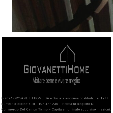
© 2024 GIOVANETTI HOME SA – Società anonima costituita nel 1977
Numero d’ordine: CHE -102.427.238 – Iscritta al Registro Di
Commercio Del Canton Ticino – Capitale nominale suddiviso in azioni: